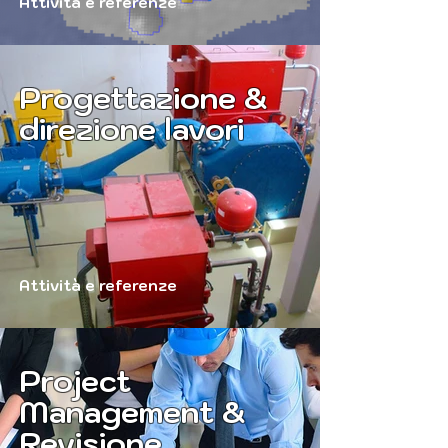
Attività e referenze
Progettazione &
direzione lavori
Attività e referenze
Project
Management &
Revisione